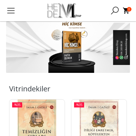
0
Vitrindekiler
-%
35
-%
35