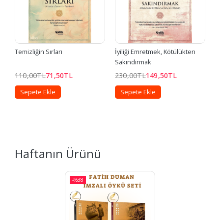
Temizliğin Sırları
İyiliği Emretmek, Kötülükten 
F
Sakındırmak
110
,00
TL
71
,50
TL
230
,00
TL
149
,50
TL
2
Sepete Ekle
Sepete Ekle
Haftanın Ürünü
-%
38