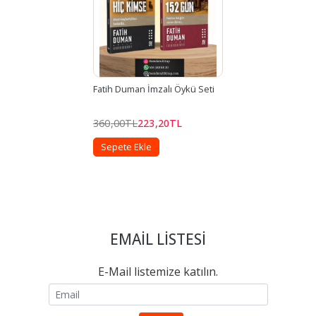
Fatih Duman İmzalı Öykü Seti
360
,00
TL
223
,20
TL
Sepete Ekle
EMAIL LISTESI
E-Mail listemize katılın.