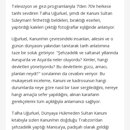
Televizyon ve gezi programlarıyla 7’den 70’e herkese
tarihi sevdiren Talha Uğurluel, şimdi de Kanuni Sultan
Süleyman’ı fethettiği beldeleri, bıraktığı eserleri,
yaptırdığı kaleleri çektiği fotoğraflar eşliğinde anlatıyor.
Uğurluel, Kanuni’nin çevresindeki insanları, ailesini ve o
günün dünyasını yakından tanıtarak tarih anlatımına
taze bir soluk getiriyor. "Şehzadelik ve saltanat yıllarında
Avrupa’da ve Asya’da neler oluyordu? Kimler, hangi
devletleri yönetiyordu? Bu devletlerin gücü, amacı,
planları neydi?" sorularının da cevabını veriyor. Bu
mukayeseli inceleme, Kanuni ve kadrosunun hangi
durumlarda neye göre nasıl bir tavır sergilediğini, nereye
hangi amaçla sefer yapıldığını, alınan kararların
gerekçelerini tüm açıklığıyla anlamanızı sağlıyor.
Talha Uğurluel, Dünyaya Hükmeden Sultan Kanuni
kitabıyla sizleri Kanuni’nin doğduğu Trabzon’dan
şehzadelik yaptığı Manisa’ya, padişah olarak geldiği