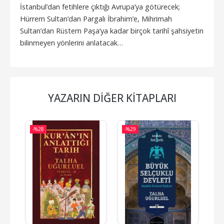
İstanbul’dan fetihlere çıktığı Avrupa’ya götürecek;
Hürrem Sultan’dan Pargalı İbrahim’e, Mihrimah
Sultan’dan Rüstem Paşa’ya kadar birçok tarihî şahsiyetin
bilinmeyen yönlerini anlatacak…
YAZARIN DIĞER KITAPLARI
-%
28
-%
29
-%