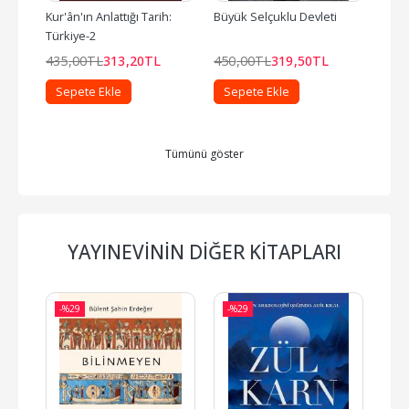
 / 
Kur'ân'ın Anlattığı Tarih: 
Büyük Selçuklu Devleti
Kur'â
ltan 
Türkiye-2
Türk
435
,00
TL
313
,20
TL
450
,00
TL
319
,50
TL
475
Sepete Ekle
Sepete Ekle
Se
Tümünü göster
YAYINEVININ DIĞER KITAPLARI
-%
29
-%
29
-%