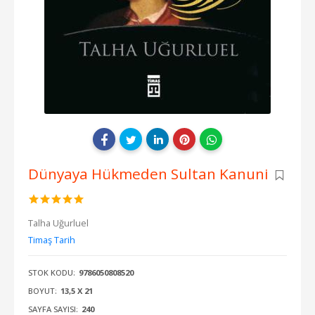
Dünyaya Hükmeden Sultan Kanuni
Talha Uğurluel
Timaş Tarih
STOK KODU:
9786050808520
BOYUT:
13,5 X 21
SAYFA SAYISI:
240