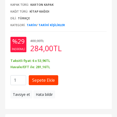
KAPAK TÜRÜ:
KARTON KAPAK
KAĞIT TÜRÜ:
KITAP KAĞIDI
DILI:
TÜRKÇE
KATEGORI:
TARİH
/
TARIHI KIŞILIKLER
%29
400
,00
TL
284
,00
TL
INDIRIMLI
Taksitli fiyat: 6 x
53
,96
TL
Havale/EFT ile:
281
,16
TL
Sepete Ekle
Tavsiye et
Hata bildir