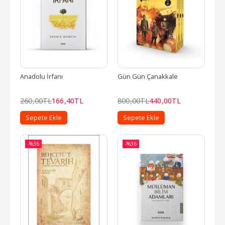
Anadolu İrfanı
Gün Gün Çanakkale
260
,00
TL
166
,40
TL
800
,00
TL
440
,00
TL
Sepete Ekle
Sepete Ekle
-%
36
-%
36