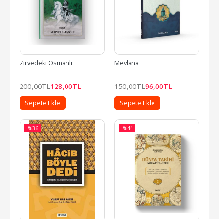
Zirvedeki Osmanlı
Mevlana
200
,00
TL
128
,00
TL
150
,00
TL
96
,00
TL
Sepete Ekle
Sepete Ekle
-%
36
-%
44