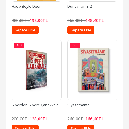
Hacib Böyle Dedi
Dünya Tarihi-2
300
,00
TL
192
,00
TL
265
,00
TL
148
,40
TL
Sepete Ekle
Sepete Ekle
-%
36
-%
36
Siperden Sipere Çanakkale
Siyasetname
200
,00
TL
128
,00
TL
260
,00
TL
166
,40
TL
Sepete Ekle
Sepete Ekle