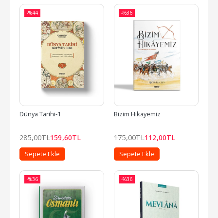
-%
44
-%
36
Dünya Tarihi-1
Bizim Hikayemiz
285
,00
TL
159
,60
TL
175
,00
TL
112
,00
TL
Sepete Ekle
Sepete Ekle
-%
36
-%
36