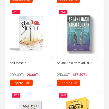
-%
36
-%
45
Asıl Mesele
Aslanı Nasıl Yaraladılar ?
200
,00
TL
128
,00
TL
250
,00
TL
137
,50
TL
Sepete Ekle
Sepete Ekle
-%
36
-%
45