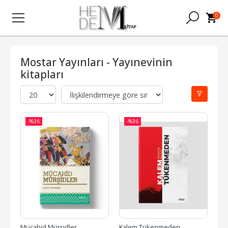
0
Mostar Yayınları - Yayınevinin
kitapları
-%
36
-%
36
Mücahid Mürşidler
Kalem Tükenmeden