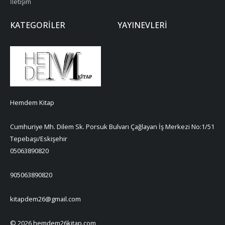
İletişim
KATEGORILER
YAYINEVLERI
Hemdem Kitap
Cumhuriye Mh. Dilem Sk. Porsuk Bulvarı Çağlayan İş Merkezi No:1/51
Tepebaşı/Eskişehir
05063890820
905063890820
kitapdem26@gmail.com
© 2026 hemdem26kitap.com