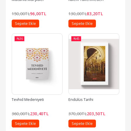
150
,00
TL
96
,00
TL
130
,00
TL
83
,20
TL
Sepete Ekle
Sepete Ekle
-%
36
-%
45
Tevhid Medeniyeti
Endülüs Tarihi
360
,00
TL
230
,40
TL
370
,00
TL
203
,50
TL
Sepete Ekle
Sepete Ekle