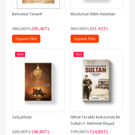
Behcetüt Tevarih
Müslüman Bilim Adamları
360
,00
TL
230
,40
TL
503
,00
TL
321
,92
TL
Sepete Ekle
Sepete Ekle
-%
36
-%
36
Selçuklular
İttihat Terakki Kıskacında Bir 
Sultan V. Mehmet Reşad
220
,00
TL
140
,80
TL
195
,00
TL
124
,80
TL